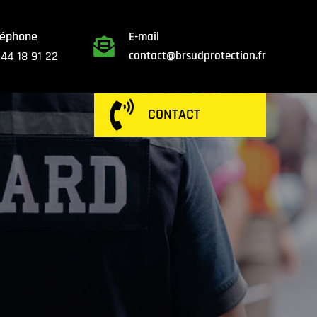
léphone
E-mail

 44 18 91 22
contact@brsudprotection.fr

CONTACT