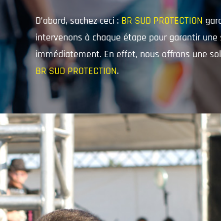
D’abord, sachez ceci :
BR SUD PROTECTION
gara
intervenons à chaque étape pour garantir une s
immédiatement. En effet, nous offrons une solu
BR SUD PROTECTION
.