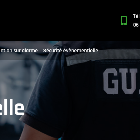
Té

06
ention sur alarme
Sécurité évènementielle
lle