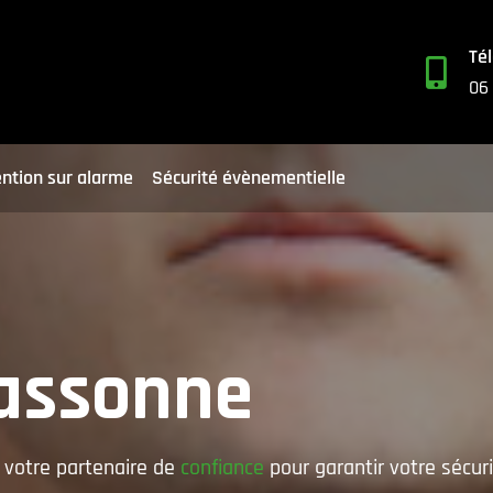
Té

06
ention sur alarme
Sécurité évènementielle
cassonne
 votre partenaire de
confiance
pour garantir votre sécur