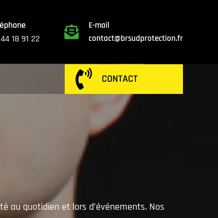
léphone
E-mail

 44 18 91 22
contact@brsudprotection.fr

CONTACT
ité au quotidien et lors d’événements. Nos