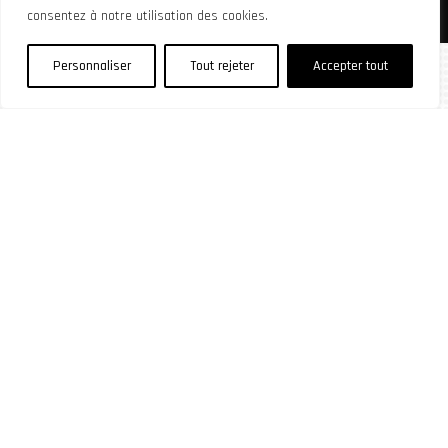
consentez à notre utilisation des cookies.
Personnaliser
Tout rejeter
Accepter tout
Horaires
24h/24 7j/7 pour toutes
interventions.
Sécurité optimale
une expertise pointue et une